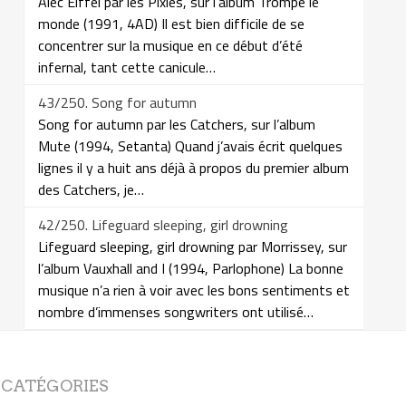
Alec Eiffel par les Pixies, sur l’album Trompe le
monde (1991, 4AD) Il est bien difficile de se
concentrer sur la musique en ce début d’été
infernal, tant cette canicule…
43/250. Song for autumn
Song for autumn par les Catchers, sur l’album
Mute (1994, Setanta) Quand j’avais écrit quelques
lignes il y a huit ans déjà à propos du premier album
des Catchers, je…
42/250. Lifeguard sleeping, girl drowning
Lifeguard sleeping, girl drowning par Morrissey, sur
l’album Vauxhall and I (1994, Parlophone) La bonne
musique n’a rien à voir avec les bons sentiments et
nombre d’immenses songwriters ont utilisé…
CATÉGORIES