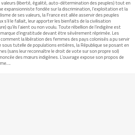
 valeurs (liberté, égalité, auto-détermination des peuples) tout en
e expansionniste fondée sur la discrimination, l’exploitation et la
lisme de ses valeurs, la France est allée asservir des peuples
 s’il le fallait, leur apporter les bienfaits de la civilisation
) qu’ils l’aient ou non voulu. Toute rébellion de l’indigène est
marque d’ingratitude devant être sévèrement réprimée. Les
 comment la libération des femmes des pays colonisés a pu servir
se sous tutelle de populations entières, la République se posant en
s (sans leur reconnaître le droit de vote sur son propre sol)
dénoncée des mœurs indigènes. L’ouvrage expose son propos de
isme….