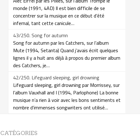
Alec Eiffel par les Pixies, sur l’album Trompe le
monde (1991, 4AD) Il est bien difficile de se
concentrer sur la musique en ce début d’été
infernal, tant cette canicule…
43/250. Song for autumn
Song for autumn par les Catchers, sur l’album
Mute (1994, Setanta) Quand j’avais écrit quelques
lignes il y a huit ans déjà à propos du premier album
des Catchers, je…
42/250. Lifeguard sleeping, girl drowning
Lifeguard sleeping, girl drowning par Morrissey, sur
l’album Vauxhall and I (1994, Parlophone) La bonne
musique n’a rien à voir avec les bons sentiments et
nombre d’immenses songwriters ont utilisé…
CATÉGORIES