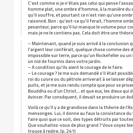
C’est comme si je n’étais pas celui qui pense l’ass
homme plat, une ombre d’homme, à la manière du ciném
qu’il souffre, et pourtant ce n’est rien qu’une ombre.
raisonné. Bon : qu’est-ce qu’il ferait, l’homme omb
pesanteur, parce qu’il lui manque le volume pour con
mais je ne le contiens pas. Cela doit être une théorie
– Maintenant, quand je suis arrivé à la conclusion 
l’argent leur conférait, quelque chose comme des di
impossible sur terre, parce qu’un Rockefeller ou u
un nid de fourmis dans votre jardin.
– A condition qu’ils aient le courage de le faire.
– Le courage ? Je me suis demandé s’il était possib
roi du cuivre ou du pétrole arriverait à se laisser d
puits, et je me suis rendu compte que pour se priver 
Bouddha ou d’un Christ… et que eux, les dieux qui d
évincer. Par conséquent, il devait se produire un é
Voilà ce qu’il y a de grandiose dans la théorie de l
mensonges. Lui, il donne au faux la consistance du v
faire quoi que ce soit, des types détruits par toute
Que souhaitez-vous de plus grand ? Vous voyez bien 
trouve à redire. (p. 241)