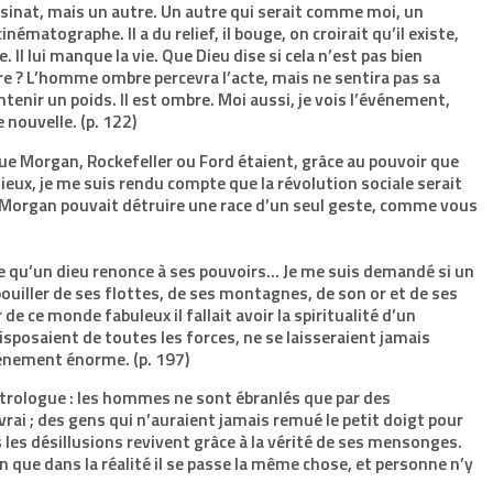
assinat, mais un autre. Un autre qui serait comme moi, un
atographe. Il a du relief, il bouge, on croirait qu’il existe,
 Il lui manque la vie. Que Dieu dise si cela n’est pas bien
re ? L’homme ombre percevra l’acte, mais ne sentira pas sa
tenir un poids. Il est ombre. Moi aussi, je vois l’événement,
 nouvelle. (p. 122)
que Morgan, Rockefeller ou Ford étaient, grâce au pouvoir que
eux, je me suis rendu compte que la révolution sociale serait
n Morgan pouvait détruire une race d’un seul geste, comme vous
le qu’un dieu renonce à ses pouvoirs… Je me suis demandé si un
épouiller de ses flottes, de ses montagnes, de son or et de ses
de ce monde fabuleux il fallait avoir la spiritualité d’un
isposaient de toutes les forces, ne se laisseraient jamais
vénement énorme. (p. 197)
’Astrologue : les hommes ne sont ébranlés que par des
rai ; des gens qui n’auraient jamais remué le petit doigt pour
s les désillusions revivent grâce à la vérité de ses mensonges.
que dans la réalité il se passe la même chose, et personne n’y