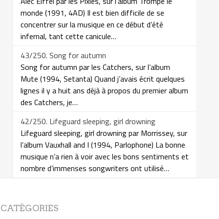
Alec Eiffel par les Pixies, sur l’album Trompe le
monde (1991, 4AD) Il est bien difficile de se
concentrer sur la musique en ce début d’été
infernal, tant cette canicule…
43/250. Song for autumn
Song for autumn par les Catchers, sur l’album
Mute (1994, Setanta) Quand j’avais écrit quelques
lignes il y a huit ans déjà à propos du premier album
des Catchers, je…
42/250. Lifeguard sleeping, girl drowning
Lifeguard sleeping, girl drowning par Morrissey, sur
l’album Vauxhall and I (1994, Parlophone) La bonne
musique n’a rien à voir avec les bons sentiments et
nombre d’immenses songwriters ont utilisé…
CATÉGORIES