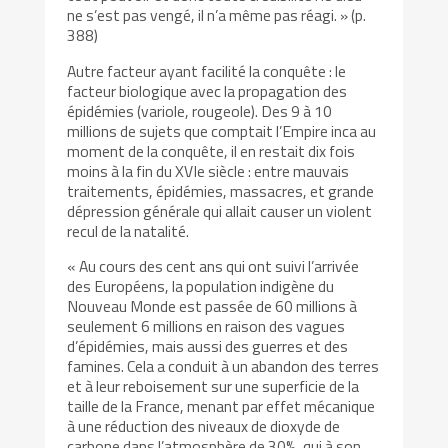
ne s’est pas vengé, il n’a même pas réagi. » (p.
388)
Autre facteur ayant facilité la conquête : le
facteur biologique avec la propagation des
épidémies (variole, rougeole). Des 9 à 10
millions de sujets que comptait l’Empire inca au
moment de la conquête, il en restait dix fois
moins à la fin du XVIe siècle : entre mauvais
traitements, épidémies, massacres, et grande
dépression générale qui allait causer un violent
recul de la natalité.
« Au cours des cent ans qui ont suivi l’arrivée
des Européens, la population indigène du
Nouveau Monde est passée de 60 millions à
seulement 6 millions en raison des vagues
d’épidémies, mais aussi des guerres et des
famines. Cela a conduit à un abandon des terres
et à leur reboisement sur une superficie de la
taille de la France, menant par effet mécanique
à une réduction des niveaux de dioxyde de
carbone dans l’atmosphère de 30%, qui à son