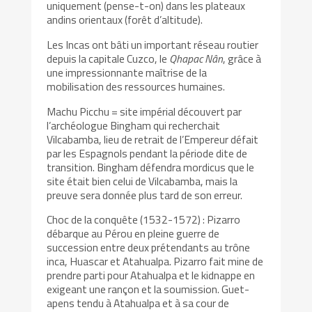
uniquement (pense-t-on) dans les plateaux
andins orientaux (forêt d’altitude).
Les Incas ont bâti un important réseau routier
depuis la capitale Cuzco, le
Qhapac Nân
, grâce à
une impressionnante maîtrise de la
mobilisation des ressources humaines.
Machu Picchu = site impérial découvert par
l’archéologue Bingham qui recherchait
Vilcabamba, lieu de retrait de l’Empereur défait
par les Espagnols pendant la période dite de
transition. Bingham défendra mordicus que le
site était bien celui de Vilcabamba, mais la
preuve sera donnée plus tard de son erreur.
Choc de la conquête (1532-1572) : Pizarro
débarque au Pérou en pleine guerre de
succession entre deux prétendants au trône
inca, Huascar et Atahualpa. Pizarro fait mine de
prendre parti pour Atahualpa et le kidnappe en
exigeant une rançon et la soumission. Guet-
apens tendu à Atahualpa et à sa cour de