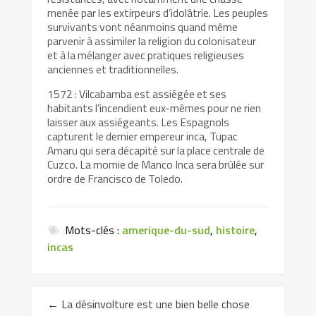
menée par les extirpeurs d’idolâtrie. Les peuples
survivants vont néanmoins quand même
parvenir à assimiler la religion du colonisateur
et à la mélanger avec pratiques religieuses
anciennes et traditionnelles.
1572 : Vilcabamba est assiégée et ses
habitants l’incendient eux-mêmes pour ne rien
laisser aux assiégeants. Les Espagnols
capturent le dernier empereur inca, Tupac
Amaru qui sera décapité sur la place centrale de
Cuzco. La momie de Manco Inca sera brûlée sur
ordre de Francisco de Toledo.
Mots-clés :
amerique-du-sud
,
histoire
,
incas
←
La désinvolture est une bien belle chose