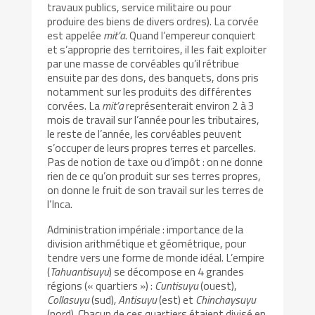
travaux publics, service militaire ou pour
produire des biens de divers ordres). La corvée
est appelée
mit’a
. Quand l’empereur conquiert
et s’approprie des territoires, il les fait exploiter
par une masse de corvéables qu’il rétribue
ensuite par des dons, des banquets, dons pris
notamment sur les produits des différentes
corvées. La
mit’a
représenterait environ 2 à 3
mois de travail sur l’année pour les tributaires,
le reste de l’année, les corvéables peuvent
s’occuper de leurs propres terres et parcelles.
Pas de notion de taxe ou d’impôt : on ne donne
rien de ce qu’on produit sur ses terres propres,
on donne le fruit de son travail sur les terres de
l’Inca.
Administration impériale : importance de la
division arithmétique et géométrique, pour
tendre vers une forme de monde idéal. L’empire
(
Tahuantisuyu
) se décompose en 4 grandes
régions (« quartiers ») :
Cuntisuyu
(ouest),
Collasuyu
(sud)
, Antisuyu
(est) et
Chinchaysuyu
(nord). Chacun de ces quartiers étaient divisé en