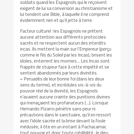
soldats quand les Espagnols qui le reçoivent
exigent de lui sa conversion au christianisme et
lui tendent une Bible, à laquelle il ne comprend
évidemment rien et qu’il jette à terre.
Facteur culturel : les Espagnols ne prêtent
aucune attention aux différents protocoles
sacrés et ne respectent aucun des interdits
incas. Ils mettent la main sur l’Empereur (perçu
comme le fils du Soleil par les Incas), brisent les
idoles, enterrent les momies… Les Incas sont
frappés de stupeur face à cette impiété et se
sentent abandonnés par leurs divinités.
« Peruadés de leur bonne foi (dans les deux
sens du terme), et incrédules vis-à-vis du
pouvoir réel de la divinité, les Espagnols
n’avaient aucune crainte des punitions divines
qui menaçaient les profanateurs (…). Lorsque
Hernando Pizarro pénètre sans peur ni
précautions dans le sanctuaire, qu’il en ressort
avec l’idole sacrée et la brise devant la foule
médusée, il ôte en un instant à Pachacamac
tout pouvoir et donc toute crédibilité : le dieu