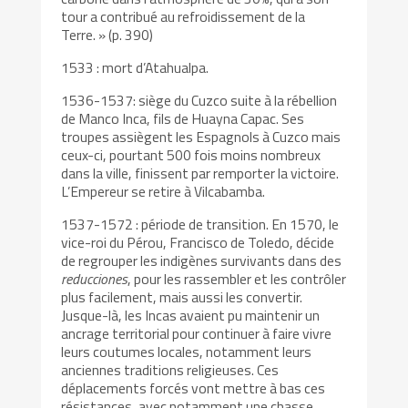
tour a contribué au refroidissement de la
Terre. » (p. 390)
1533 : mort d’Atahualpa.
1536-1537: siège du Cuzco suite à la rébellion
de Manco Inca, fils de Huayna Capac. Ses
troupes assiègent les Espagnols à Cuzco mais
ceux-ci, pourtant 500 fois moins nombreux
dans la ville, finissent par remporter la victoire.
L’Empereur se retire à Vilcabamba.
1537-1572 : période de transition. En 1570, le
vice-roi du Pérou, Francisco de Toledo, décide
de regrouper les indigènes survivants dans des
reducciones
, pour les rassembler et les contrôler
plus facilement, mais aussi les convertir.
Jusque-là, les Incas avaient pu maintenir un
ancrage territorial pour continuer à faire vivre
leurs coutumes locales, notamment leurs
anciennes traditions religieuses. Ces
déplacements forcés vont mettre à bas ces
résistances, avec notamment une chasse