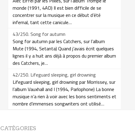
Alec Eiffel par les Pixies, sur l’album Trompe le
monde (1991, 4AD) Il est bien difficile de se
concentrer sur la musique en ce début d’été
infernal, tant cette canicule…
43/250. Song for autumn
Song for autumn par les Catchers, sur l’album
Mute (1994, Setanta) Quand j’avais écrit quelques
lignes il y a huit ans déjà à propos du premier album
des Catchers, je…
42/250. Lifeguard sleeping, girl drowning
Lifeguard sleeping, girl drowning par Morrissey, sur
l’album Vauxhall and I (1994, Parlophone) La bonne
musique n’a rien à voir avec les bons sentiments et
nombre d’immenses songwriters ont utilisé…
CATÉGORIES