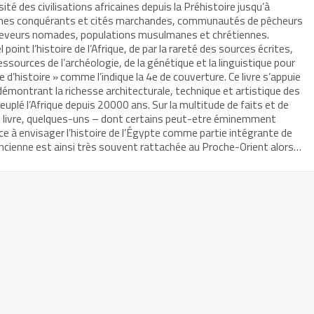
ité des civilisations africaines depuis la Préhistoire jusqu’à
umes conquérants et cités marchandes, communautés de pêcheurs
éleveurs nomades, populations musulmanes et chrétiennes.
oint l’histoire de l’Afrique, de par la rareté des sources écrites,
essources de l’archéologie, de la génétique et la linguistique pour
 d’histoire » comme l’indique la 4e de couverture. Ce livre s’appuie
démontrant la richesse architecturale, technique et artistique des
peuplé l’Afrique depuis 20000 ans. Sur la multitude de faits et de
 livre, quelques-uns – dont certains peut-etre éminemment
nce à envisager l’histoire de l’Égypte comme partie intégrante de
e ancienne est ainsi très souvent rattachée au Proche-Orient alors…