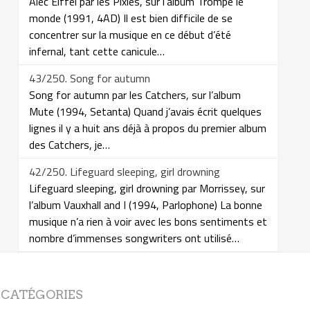
Alec Eiffel par les Pixies, sur l’album Trompe le
monde (1991, 4AD) Il est bien difficile de se
concentrer sur la musique en ce début d’été
infernal, tant cette canicule…
43/250. Song for autumn
Song for autumn par les Catchers, sur l’album
Mute (1994, Setanta) Quand j’avais écrit quelques
lignes il y a huit ans déjà à propos du premier album
des Catchers, je…
42/250. Lifeguard sleeping, girl drowning
Lifeguard sleeping, girl drowning par Morrissey, sur
l’album Vauxhall and I (1994, Parlophone) La bonne
musique n’a rien à voir avec les bons sentiments et
nombre d’immenses songwriters ont utilisé…
CATÉGORIES