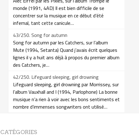
Alec Eiffel par les Pixies, sur l’album Trompe le
monde (1991, 4AD) Il est bien difficile de se
concentrer sur la musique en ce début d’été
infernal, tant cette canicule…
43/250. Song for autumn
Song for autumn par les Catchers, sur l’album
Mute (1994, Setanta) Quand j’avais écrit quelques
lignes il y a huit ans déjà à propos du premier album
des Catchers, je…
42/250. Lifeguard sleeping, girl drowning
Lifeguard sleeping, girl drowning par Morrissey, sur
l’album Vauxhall and I (1994, Parlophone) La bonne
musique n’a rien à voir avec les bons sentiments et
nombre d’immenses songwriters ont utilisé…
CATÉGORIES