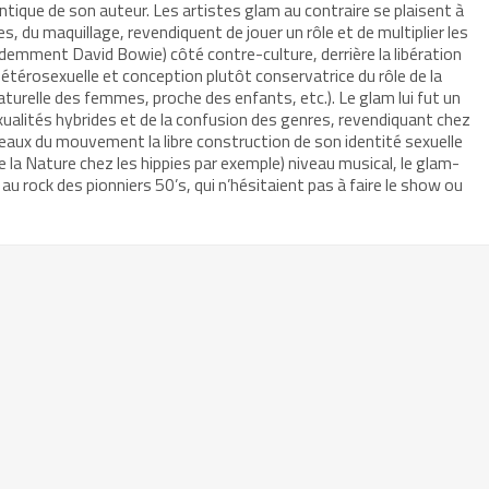
ntique de son auteur. Les artistes glam au contraire se plaisent à
 du maquillage, revendiquent de jouer un rôle et de multiplier les
idemment David Bowie) côté contre-culture, derrière la libération
hétérosexuelle et conception plutôt conservatrice du rôle de la
aturelle des femmes, proche des enfants, etc.). Le glam lui fut un
ualités hybrides et de la confusion des genres, revendiquant chez
eaux du mouvement la libre construction de son identité sexuelle
 la Nature chez les hippies par exemple) niveau musical, le glam-
au rock des pionniers 50’s, qui n’hésitaient pas à faire le show ou