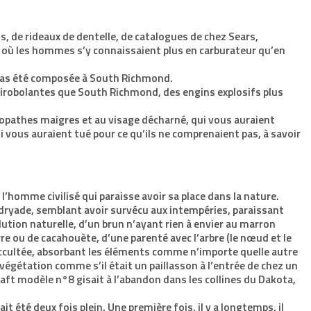
, de rideaux de dentelle, de catalogues de chez Sears,
 où les hommes s’y connaissaient plus en carburateur qu’en
pas été composée à South Richmond.
mirobolantes que South Richmond, des engins explosifs plus
opathes maigres et au visage décharné, qui vous auraient
ui vous auraient tué pour ce qu’ils ne comprenaient pas, à savoir
 l’homme civilisé qui paraisse avoir sa place dans la nature.
 dryade, semblant avoir survécu aux intempéries, paraissant
lution naturelle, d’un brun n’ayant rien à envier au marron
re ou de cacahouète, d’une parenté avec l’arbre (le nœud et le
 occultée, absorbant les éléments comme n’importe quelle autre
végétation comme s’il était un paillasson à l’entrée de chez un
Kraft modèle n°8 gisait à l’abandon dans les collines du Dakota,
ait été deux fois plein. Une première fois, il y a longtemps, il