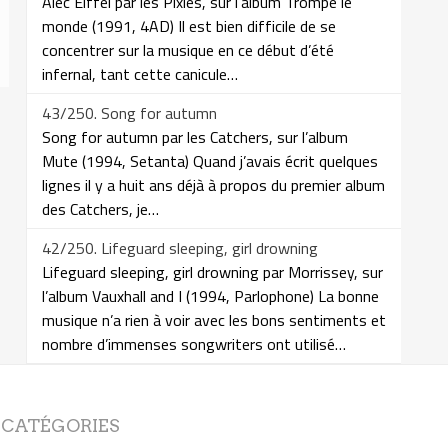
Alec Eiffel par les Pixies, sur l’album Trompe le
monde (1991, 4AD) Il est bien difficile de se
concentrer sur la musique en ce début d’été
infernal, tant cette canicule…
43/250. Song for autumn
Song for autumn par les Catchers, sur l’album
Mute (1994, Setanta) Quand j’avais écrit quelques
lignes il y a huit ans déjà à propos du premier album
des Catchers, je…
42/250. Lifeguard sleeping, girl drowning
Lifeguard sleeping, girl drowning par Morrissey, sur
l’album Vauxhall and I (1994, Parlophone) La bonne
musique n’a rien à voir avec les bons sentiments et
nombre d’immenses songwriters ont utilisé…
CATÉGORIES