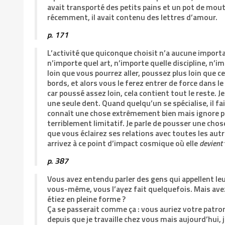
avait transporté des petits pains et un pot de mou
récemment, il avait contenu des lettres d’amour.
p. 171
L’activité que quiconque choisit n’a aucune importa
n’importe quel art, n’importe quelle discipline, n
loin que vous pourrez aller, poussez plus loin que ce
bords, et alors vous le ferez entrer de force dans l
car poussé assez loin, cela contient tout le reste. Je
une seule dent. Quand quelqu’un se spécialise, il fai
connaît une chose extrêmement bien mais ignore pre
terriblement limitatif. Je parle de pousser une chose
que vous éclairez ses relations avec toutes les autr
arrivez à ce point d’impact cosmique où elle
devient
p. 387
Vous avez entendu parler des gens qui appellent leur 
vous-même, vous l’ayez fait quelquefois. Mais avez
étiez en pleine forme ?
Ça se passerait comme ça : vous auriez votre patron a
depuis que je travaille chez vous mais aujourd’hui, je