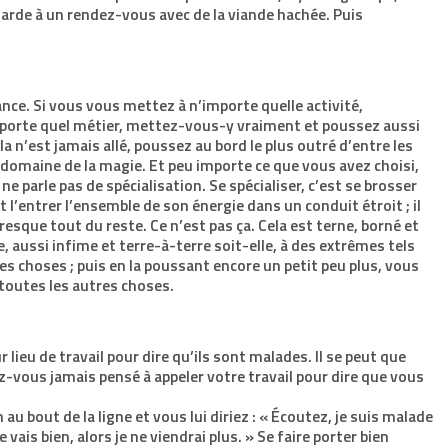
tarde à un rendez-vous avec de la viande hachée. Puis
nce. Si vous vous mettez à n’importe quelle activité,
’importe quel métier, mettez-vous-y vraiment et poussez aussi
la n’est jamais allé, poussez au bord le plus outré d’entre les
e domaine de la magie. Et peu importe ce que vous avez choisi,
 ne parle pas de spécialisation. Se spécialiser, c’est se brosser
t l’entrer l’ensemble de son énergie dans un conduit étroit ; il
sque tout du reste. Ce n’est pas ça. Cela est terne, borné et
, aussi infime et terre-à-terre soit-elle, à des extrêmes tels
es choses ; puis en la poussant encore un petit peu plus, vous
toutes les autres choses.
lieu de travail pour dire qu’ils sont malades. Il se peut que
-vous jamais pensé à appeler votre travail pour dire que vous
u bout de la ligne et vous lui diriez : « Écoutez, je suis malade
 vais bien, alors je ne viendrai plus. » Se faire porter bien