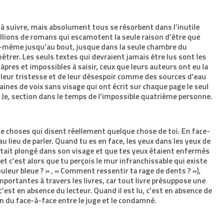
 suivre, mais absolument tous se résorbent dans l’inutile
illions de romans qui escamotent la seule raison d’être que
toi-même jusqu’au bout, jusque dans la seule chambre du
nétrer. Les seuls textes qui devraient jamais être lus sont les
 âpres et impossibles à saisir, ceux que leurs auteurs ont eu la
 de leur tristesse et de leur désespoir comme des sources d’eau
aines de voix sans visage qui ont écrit sur chaque page le seul
tu. Je, section dans le temps de l’impossible quatrième personne.
r de choses qui disent réellement quelque chose de toi. En face-
au lieu de parler. Quand tu es en face, les yeux dans les yeux de
était plongé dans son visage et que tes yeux étaient enfermés
 c’est alors que tu perçois le mur infranchissable qui existe
ouleur bleue ? » , « Comment ressentir ta rage de dents ? »),
mportantes à travers les livres, car tout livre présuppose une
 c’est en absence du lecteur. Quand il est lu, c’est en absence de
ion du face-à-face entre le juge et le condamné.