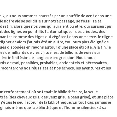
hoix, ou nous sommes poussés par un souffle de vent dans une
e notre vie se solidifie sur notre passage, se fossilise et
destin, alors que nos vies qui auraient pu être, qui auraient pu
t des lignes en pointillé, fantomatiques : des créodes, des
nantes comme des tiges qui végètent dans une serre. Je cligne
cligner et alors j’aurais été un autre, toujours plus éloigné de
ues disposées en rayons autour d’une place étroite. A la fin, je
 de milliards de vies virtuelles, de billions de voies sur
ière infinitésimale l’angle de progression. Nous nous
rds de moi, possibles, probables, accidentels et nécessaires,
 raconterons nos réussites et nos échecs, les aventures et les
un renfoncement où se tenait le bibliothécaire, la seule
ée (des cheveux gris, des yeux gris, la peau grise), et une pièce
’étais le seul lecteur de la bibliothèque. En tout cas, jamais je
maginais même que la bibliothèque et l’homme silencieux à sa