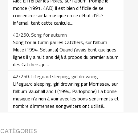
Alec Eiffel par les Pixies, sur l’album Trompe le
monde (1991, 4AD) Il est bien difficile de se
concentrer sur la musique en ce début d’été
infernal, tant cette canicule…
43/250. Song for autumn
Song for autumn par les Catchers, sur l’album
Mute (1994, Setanta) Quand j’avais écrit quelques
lignes il y a huit ans déjà à propos du premier album
des Catchers, je…
42/250. Lifeguard sleeping, girl drowning
Lifeguard sleeping, girl drowning par Morrissey, sur
l’album Vauxhall and I (1994, Parlophone) La bonne
musique n’a rien à voir avec les bons sentiments et
nombre d’immenses songwriters ont utilisé…
CATÉGORIES