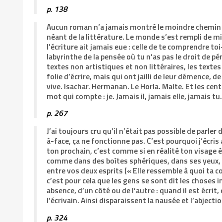
p. 138
Aucun roman n’a jamais montré le moindre chemin à
néant de la littérature. Le monde s’est rempli de m
l’écriture ait jamais eue : celle de te comprendre 
labyrinthe de la pensée où tu n’as pas le droit de pé
textes non artistiques et non littéraires, les textes
folie d’écrire, mais qui ont jailli de leur démence,
vive. Isachar. Hermanan. Le Horla. Malte. Et les cent
mot qui compte : je. Jamais il, jamais elle, jamais 
p. 267
J’ai toujours cru qu’il n’était pas possible de parle
à-face, ça ne fonctionne pas. C’est pourquoi j’écris 
ton prochain, c’est comme si en réalité ton visage 
comme dans des boîtes sphériques, dans ses yeux, et
entre vos deux esprits (« Elle ressemble à quoi ta c
c’est pour cela que les gens se sont dit les choses i
absence, d’un côté ou de l’autre : quand il est écrit,
l’écrivain. Ainsi disparaissent la nausée et l’abject
p. 324