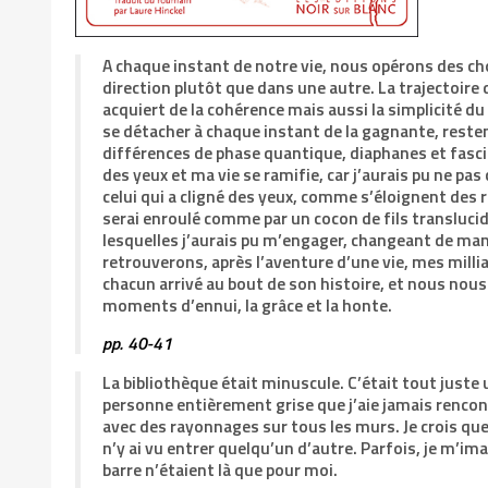
A chaque instant de notre vie, nous opérons des c
direction plutôt que dans une autre. La trajectoire d
acquiert de la cohérence mais aussi la simplicité du 
se détacher à chaque instant de la gagnante, resten
différences de phase quantique, diaphanes et fasci
des yeux et ma vie se ramifie, car j’aurais pu ne pas 
celui qui a cligné des yeux, comme s’éloignent des r
serai enroulé comme par un cocon de fils translucides
lesquelles j’aurais pu m’engager, changeant de man
retrouverons, après l’aventure d’une vie, mes millia
chacun arrivé au bout de son histoire, et nous nous
moments d’ennui, la grâce et la honte.
pp. 40-41
La bibliothèque était minuscule. C’était tout juste 
personne entièrement grise que j’aie jamais rencontr
avec des rayonnages sur tous les murs. Je crois que j
n’y ai vu entrer quelqu’un d’autre. Parfois, je m’i
barre n’étaient là que pour moi.