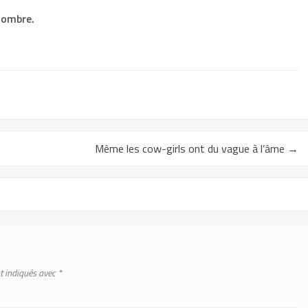
d’ombre.
Même les cow-girls ont du vague à l’âme
→
t indiqués avec
*